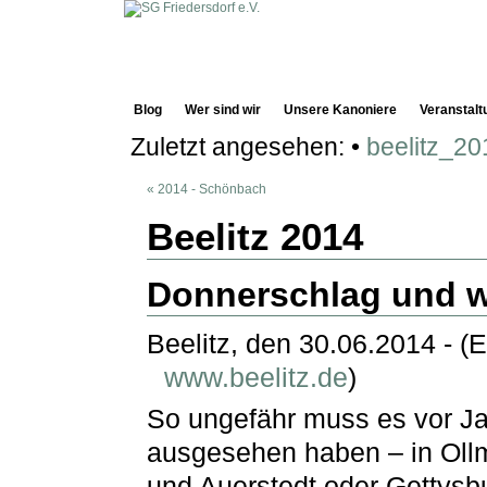
Blog
Wer sind wir
Unsere Kanoniere
Veranstalt
Zuletzt angesehen:
•
beelitz_20
« 2014 - Schönbach
Beelitz 2014
Donnerschlag und 
Beelitz, den 30.06.2014 - (
www.beelitz.de
)
So ungefähr muss es vor J
ausgesehen haben – in Ollm
und Auerstedt oder Gettysbur